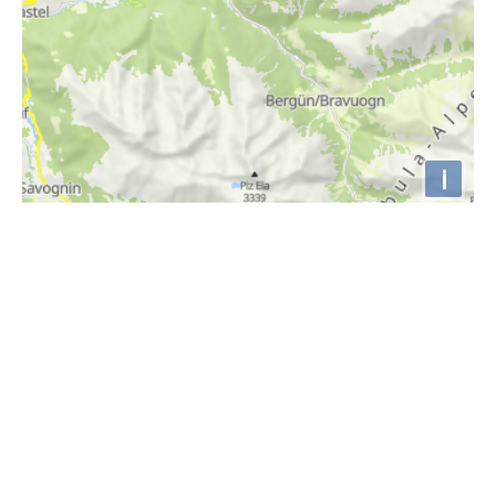
i
Min Weag 26 | Feldkirch – Laterns
Abwechslungsreiche, konditionell fordernde
Sommer-Wanderung durch Wälder nach Laterns,
mit fantastischem Blick und mit Abstieg…