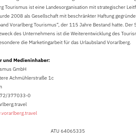
 Tourismus ist eine Landesorganisation mit strategischer Leit
de 2008 als Gesellschaft mit beschränkter Haftung gegründe
nd Vorarlberg Tourismus“, der 115 Jahre Bestand hatte. Der Sit
zweck des Unternehmens ist die Weiterentwicklung des Touris
esondere die Marketingarbeit für das Urlaubsland Vorarlberg.
r und Medieninhaber:
rismus GmbH
tere Achmühlerstraße 1c
n
5572/377033-0
rlberg.travel
.vorarlberg.travel
ATU 64065335