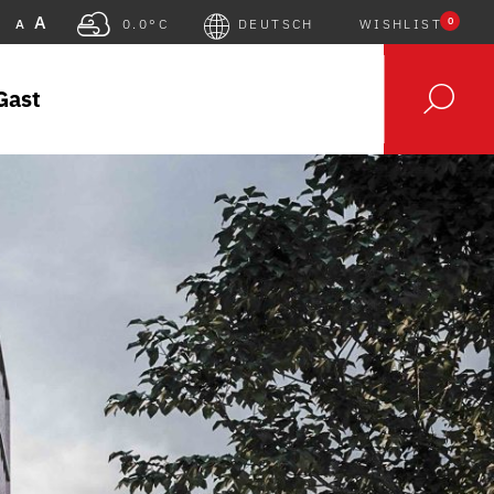
A
0
A
0.0°C
DEUTSCH
WISHLIST
Gast