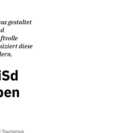
us gestaltet
nd
ftvolle
ziert diese
dern.
iSd
ben
rg Tourismus