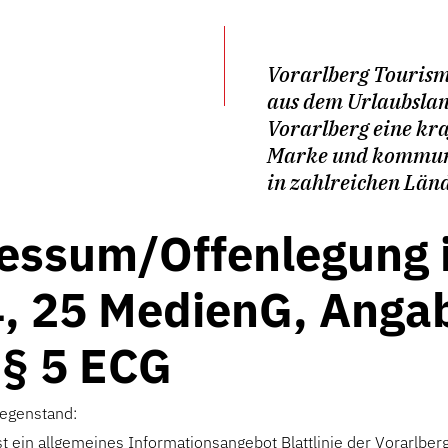
Vorarlberg Tourism
aus dem Urlaubsla
Vorarlberg eine kra
Marke und kommuni
in zahlreichen Län
essum/Offenlegung 
4, 25 MedienG, Anga
 § 5 ECG
egenstand:
t ein allgemeines Informationsangebot Blattlinie der Vorarlbe