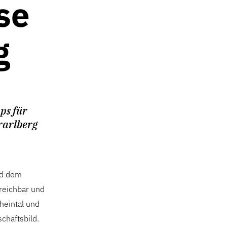
se
g
ps für
rarlberg
nd dem
rreichbar und
heintal und
chaftsbild.