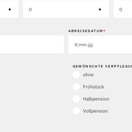
0
0
ABREISEDATUM
*
TT
Punkt
MM
Punkt
GEWÜNSCHTE VERPFLEGU
JJJJ
ohne
Frühstück
Halbpension
Vollpension