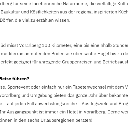
rlberg für seine facettenreiche Naturräume, die vielfältige Kultu
Baukultur und Köstlichkeiten aus der regional inspirierten Küc
Dörfer, die viel zu erzählen wissen.
üd misst Vorarlberg 100 Kilometer, eine bis eineinhalb Stunde
 mediterran anmutenden Bodensee über sanfte Hügel bis zu d
erfekt geeignet für anregende Gruppenreisen und Betriebsausf
 Reise führen?
eise, Sportevent oder einfach nur ein Tapetenwechsel mit dem 
Vorarlberg und Umgebung bieten das ganze Jahr über bekannte
 – auf jeden Fall abwechslungsreiche – Ausflugsziele und Pro
Ihr Ausgangspunkt ist immer ein Hotel in Vorarlberg. Gerne we
:innen in den sechs Urlaubsregionen beraten!