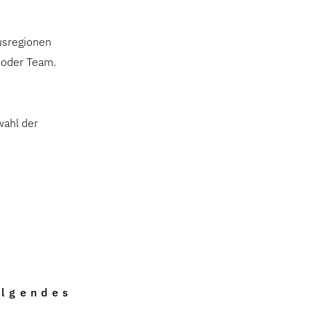
usregionen
n oder Team.
ahl der
olgendes