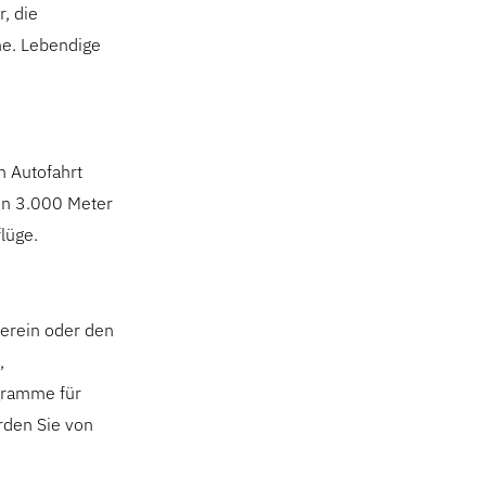
r, die
he. Lebendige
n Autofahrt
en 3.000 Meter
lüge.
Verein oder den
,
gramme für
rden Sie von