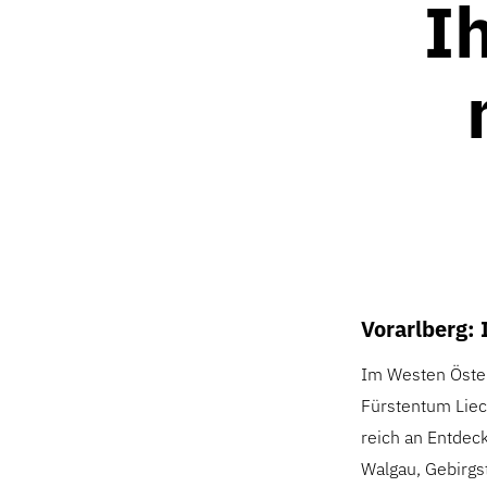
I
Vorarlberg: 
Im Westen Öster
Fürstentum Liech
reich an Entdec
Walgau, Gebirgs