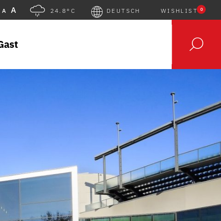
A
0
A
24.8°C
DEUTSCH
WISHLIST
Gast