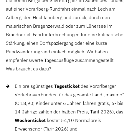
die hohen Berge der Silvretta ganz im Süden des Landes,
auf einer Vorarlberg-Rundfahrt einmal nach Lech am
Arlberg, den Hochtannberg und zurück, durch den
malerischen Bregenzerwald oder zum Lünersee im
Brandnertal. Fahrtunterbrechungen für eine kulinarische
Stärkung, einen Dorfspaziergang oder eine kurze
Rundwanderung sind einfach möglich. Wir haben
empfehlenswerte Tagesausflüge zusammengestellt.
Was braucht es dazu?
Ein preisgünstiges
Tagesticket
des Vorarlberger
Verkehrsverbundes für das gesamte Land „maximo“
(€ 18,90; Kinder unter 6 Jahren fahren gratis, 6- bis
14-Jährige zahlen der halben Preis, Tarif 2026), das
Wochenticket
kostet 54,10 Normalpreis
Erwachsener (Tarif 2026) und