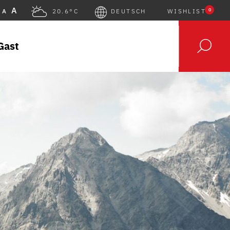
A
0
A
20.6°C
DEUTSCH
WISHLIST
Gast