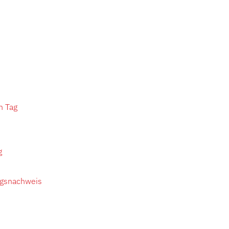
n Tag
g
ngsnachweis