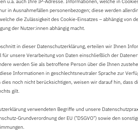
nen u.a. auch Ihre IP-Adresse. Informationen, welche in Cookie
. nur in Ausnahmefällen personenbezogen; diese werden allerdi
, welche die Zulässigkeit des Cookie-Einsatzes – abhängig von 
ligung der Nutzer:innen abhängig macht.
chnitt in dieser Datenschutzerklärung, erteilen wir Ihnen Inf
l für unsere Verarbeitung von Daten einschließlich der Datene
ndere werden Sie als betroffene Person über die Ihnen zustehe
iese Informationen in geschlechtsneutraler Sprache zur Verfüg
dies noch nicht berücksichtigen, weisen wir darauf hin, dass di
hts gilt.
utzerklärung verwendeten Begriffe und unsere Datenschutzpraxi
schutz-Grundverordnung der EU ("DSGVO") sowie den sonstige
timmungen.