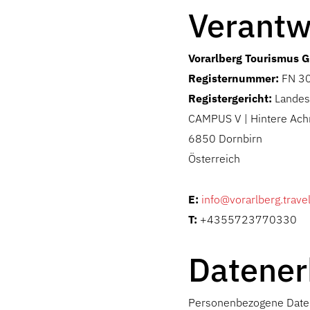
Verantw
Vorarlberg Tourismus
Registernummer:
FN 3
Registergericht:
Landesg
CAMPUS V | Hintere Ach
6850 Dornbirn
Österreich
E:
info@vorarlberg.trave
T:
+4355723770330
Datener
Personenbezogene Daten 