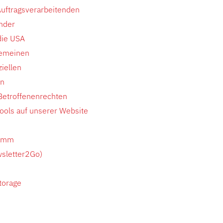
uftragsverarbeitenden
änder
die USA
gemeinen
iellen
en
etroffenenrechten
ools auf unserer Website
ramm
sletter2Go)
torage