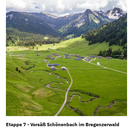
Etappe 7 - Vorsäß Schönenbach im Bregenzerwald
Et