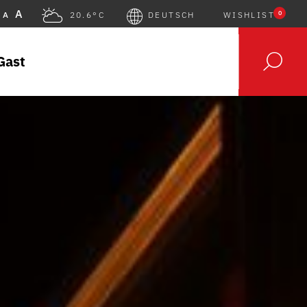
A
0
A
20.6°C
DEUTSCH
WISHLIST
Gast