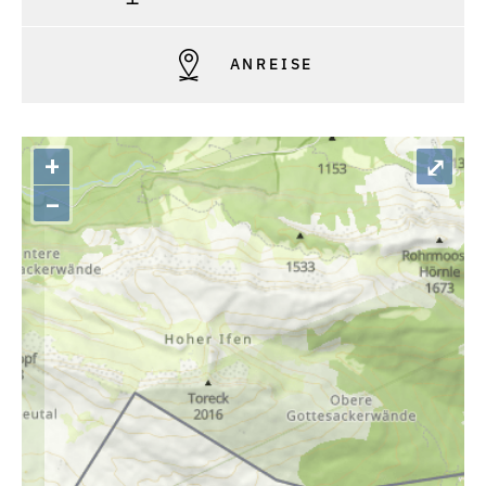
ANREISE
+
⤢
–