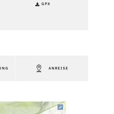
GPX
UNG
ANREISE
⤢