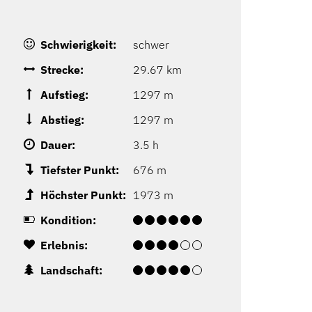
Schwierigkeit:
schwer
Strecke:
29.67 km
Aufstieg:
1297 m
Abstieg:
1297 m
Dauer:
3.5 h
Tiefster Punkt:
676 m
Höchster Punkt:
1973 m
Kondition:
Erlebnis:
Landschaft: