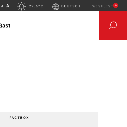
A
0
A
27.6°C
DEUTSCH
WISHLIST
Gast
FACTBOX