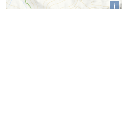
i
Höhenprofil
1500m
1400m
1300m
1200m
1100m
0km
2km
4km
6km