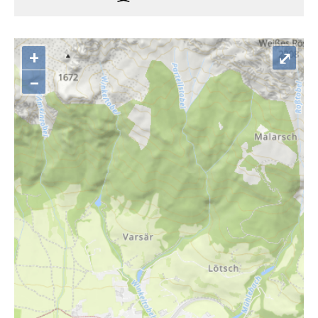
+
⤢
–