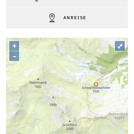
ANREISE
+
⤢
–