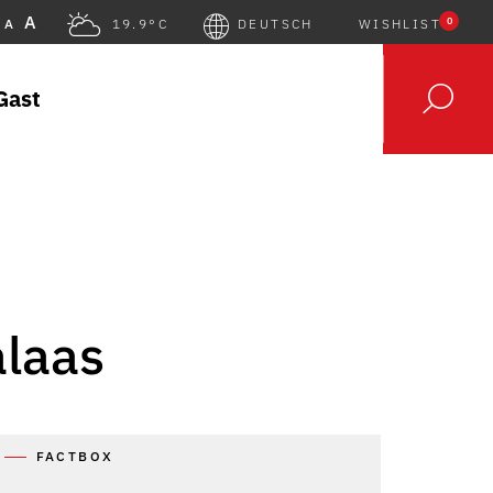
A
0
A
19.9°C
DEUTSCH
WISHLIST
Gast
alaas
FACTBOX