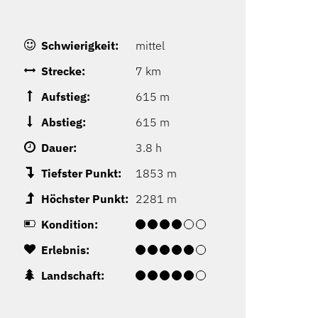
Schwierigkeit:
mittel
Strecke:
7 km
Aufstieg:
615 m
Abstieg:
615 m
Dauer:
3.8 h
Tiefster Punkt:
1853 m
Höchster Punkt:
2281 m
Kondition:
Erlebnis:
Landschaft: