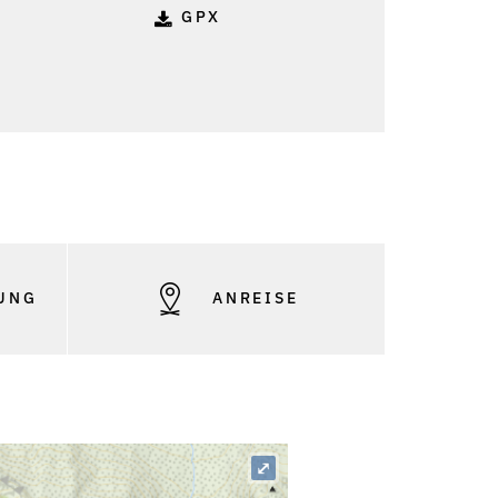
GPX
UNG
ANREISE
⤢