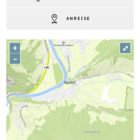
ANREISE
+
⤢
–