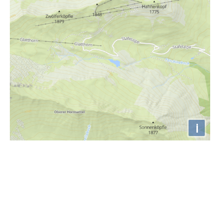
i
Höhenprofil
2100m
2000m
1900m