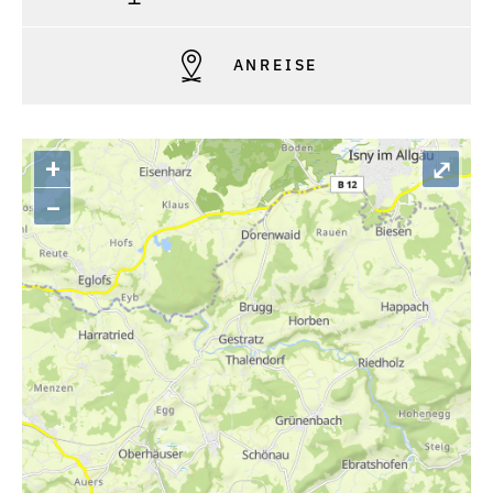
ANREISE
+
⤢
–