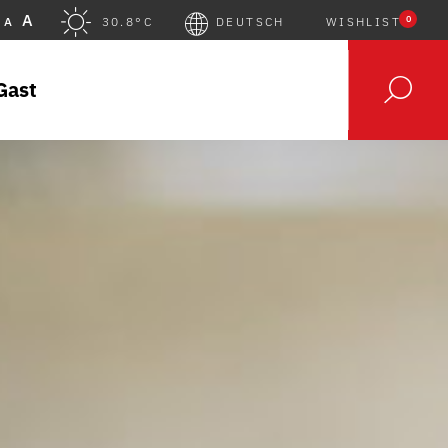
A
0
A
30.8°C
DEUTSCH
WISHLIST
Gast