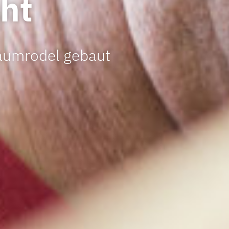
ht
raumrodel gebaut