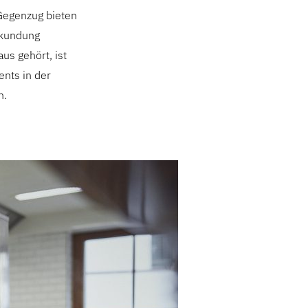
 Gegenzug bieten
rkundung
us gehört, ist
ents in der
n.