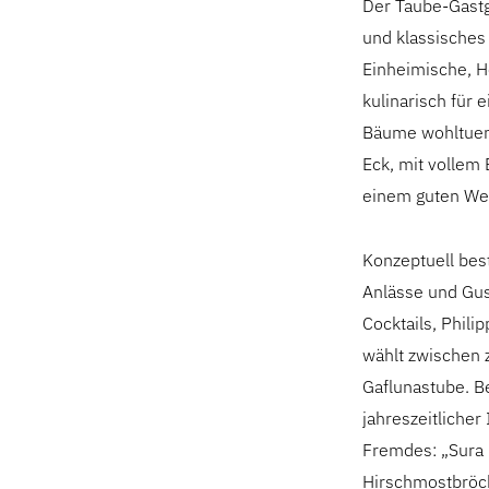
Der Taube-Gastg
und klassisches
Einheimische, H
kulinarisch für
Bäume wohltuend
Eck, mit vollem 
einem guten Wei
Konzeptuell bes
Anlässe und Gus
Cocktails, Phili
wählt zwischen z
Gaflunastube. Be
jahreszeitlicher
Fremdes: „Sura 
Hirschmostbröck