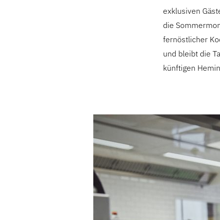
exklusiven Gäst
die Sommermona
fernöstlicher Ko
und bleibt die T
künftigen Hemin