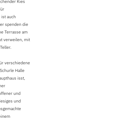
schender Kies
für
ist auch
mer spenden die
ene Terrasse am
ut verweilen, mit
eller.
für verschiedene
Schurle Halle
aupthaus isst,
ner
offener und
Hiesiges und
ausgemachte
 einem