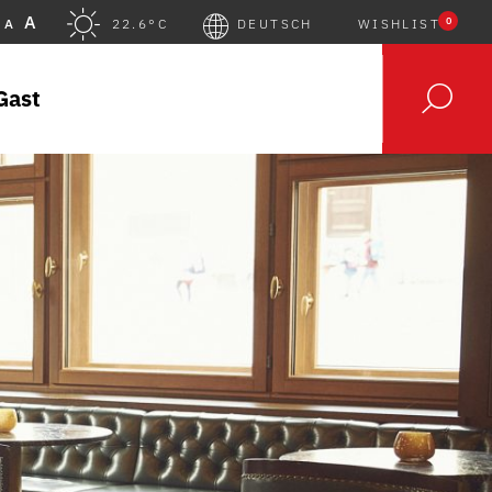
A
0
A
22.6°C
DEUTSCH
WISHLIST
Gast