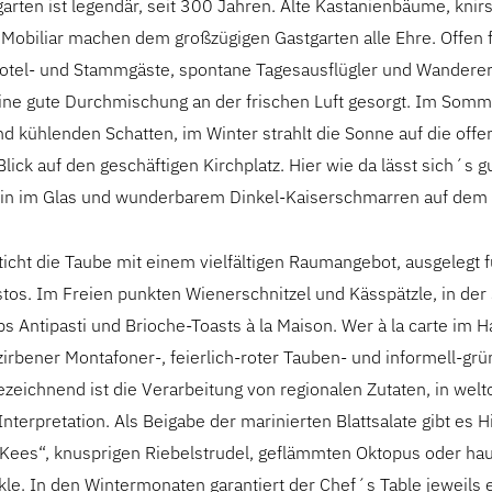
arten ist legendär, seit 300 Jahren. Alte Kastanienbäume, knir
 Mobiliar machen dem großzügigen Gastgarten alle Ehre. Offen 
otel- und Stammgäste, spontane Tagesausflügler und Wanderer 
 eine gute Durchmischung an der frischen Luft gesorgt. Im Som
 kühlenden Schatten, im Winter strahlt die Sonne auf die off
Blick auf den geschäftigen Kirchplatz. Hier wie da lässt sich´s g
n im Glas und wunderbarem Dinkel-Kaiserschmarren auf dem T
ticht die Taube mit einem vielfältigen Raumangebot, ausgelegt 
tos. Im Freien punkten Wienerschnitzel und Kässpätzle, in der 
pps Antipasti und Brioche-Toasts à la Maison. Wer à la carte im H
irbener Montafoner-, feierlich-roter Tauben- und informell-grü
zeichnend ist die Verarbeitung von regionalen Zutaten, in welt
 Interpretation. Als Beigabe der marinierten Blattsalate gibt es 
Kees“, knusprigen Riebelstrudel, geflämmten Oktopus oder h
le. In den Wintermonaten garantiert der Chef´s Table jeweils