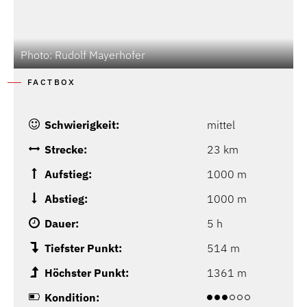
Photo: Rudolf Mayerhofer
P
FACTBOX
Schwierigkeit:
mittel
Strecke:
23 km
Aufstieg:
1000 m
Abstieg:
1000 m
Dauer:
5 h
Tiefster Punkt:
514 m
Höchster Punkt:
1361 m
Kondition: