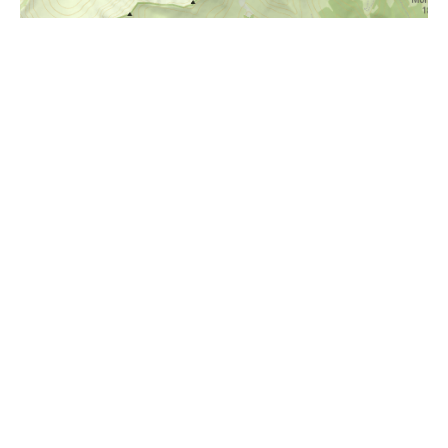
i
Höhenprofil
1400m
1200m
1000m
800m
600m