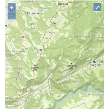
+
⤢
–