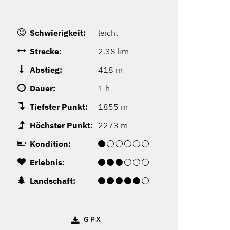
Schwierigkeit:
leicht
Strecke:
2.38 km
Abstieg:
418 m
Dauer:
1 h
Tiefster Punkt:
1855 m
Höchster Punkt:
2273 m
Kondition:
Erlebnis:
Landschaft:
GPX