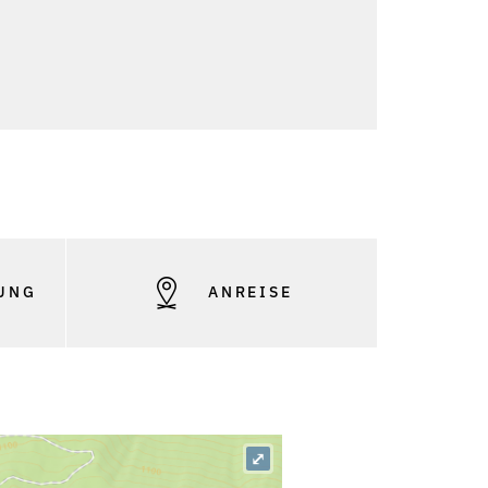
UNG
ANREISE
⤢