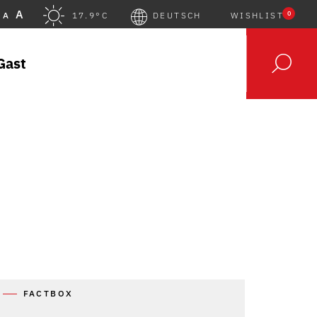
A
0
A
17.9°C
DEUTSCH
WISHLIST
Gast
FACTBOX