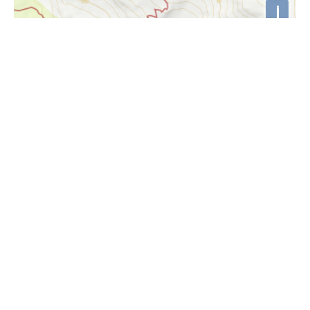
i
Höhenprofil
2200m
2100m
2000m
1900m
1800m
1700m
1600m
1500m
0km
2km
4km
6km