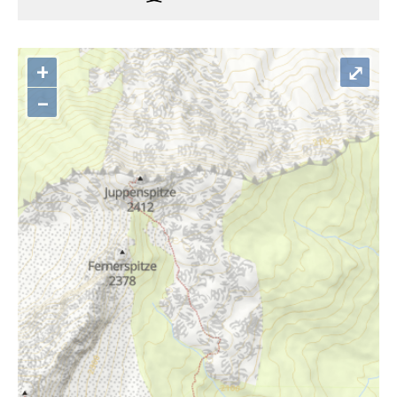
+
⤢
–