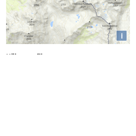
i
Höhenprofil
2200m
2000m
1800m
1600m
1400m
1200m