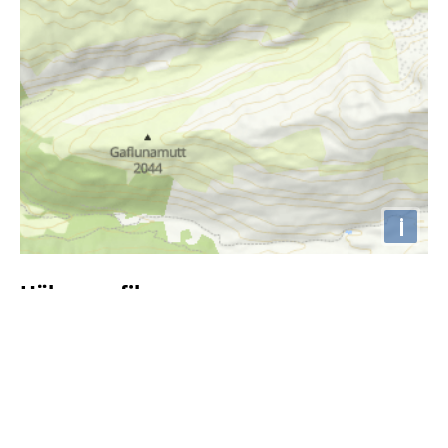
i
Höhenprofil
2000m
1900m
1800m