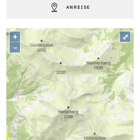
ANREISE
+
⤢
–