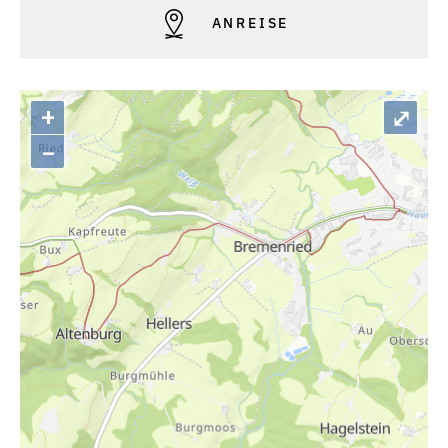
ANREISE
+
⤢
–