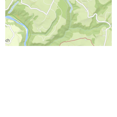
i
Höhenprofil
1000m