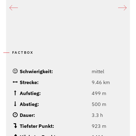
FACTBOX
Schwierigkeit:
mittel
Strecke:
9.46 km
Aufstieg:
499 m
Abstieg:
500 m
Dauer:
3.3 h
Tiefster Punkt:
923 m