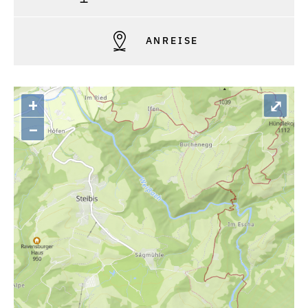
ANREISE
+
⤢
–