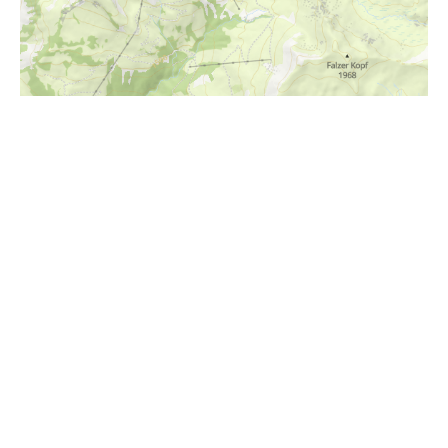
i
Höhenprofil
1400m
1300m
1200m
1100m