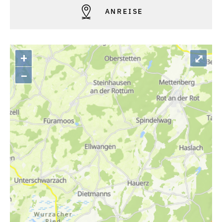
ANREISE
+
⤢
–