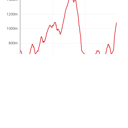
1200m
1000m
800m
600m
0km
20km
40km
Diese sportliche Tour mit zum Teil sehr steilen
Abschnitten eignet sich perfekt für Profis und
Fahrradbegeisterte. Sie verläuft von Schwarzenberg
aus, über Andelsbuch nach Bezau, weiter nach
Schönenbach und zurück über den Schreiberesattel