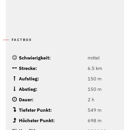
FACTBOX
Schwierigkeit:
mittel
Strecke:
6.5 km
Aufstieg:
150 m
Abstieg:
150 m
Dauer:
2 h
Tiefster Punkt:
549 m
Höchster Punkt:
698 m