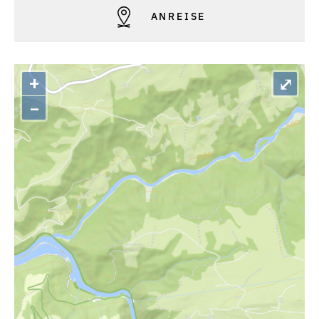
ANREISE
+
⤢
–