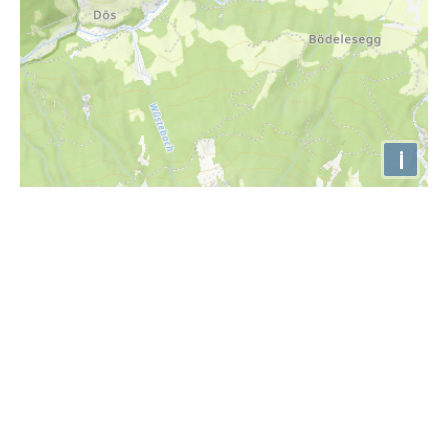
i
Höhenprofil
700m
650m
600m