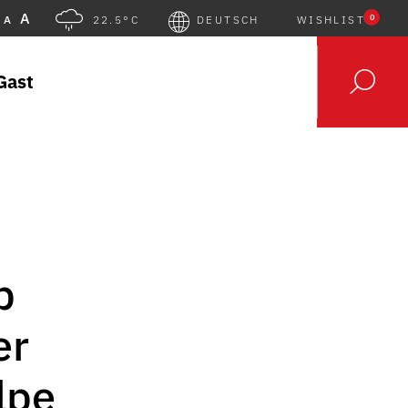
A
0
A
22.5°C
DEUTSCH
WISHLIST
Gast
b
er
lpe