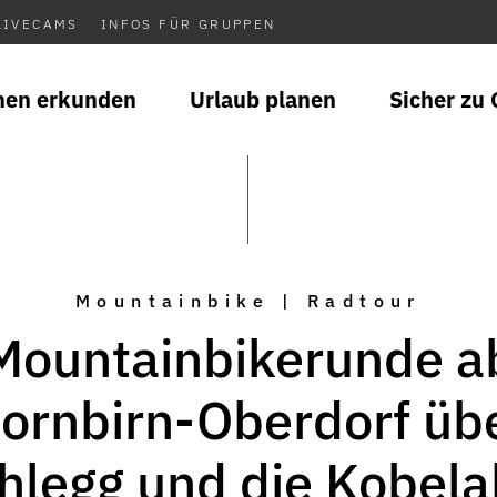
LIVECAMS
INFOS FÜR GRUPPEN
nen erkunden
Urlaub planen
Sicher zu 
Mountainbike | Radtour
Mountainbikerunde a
ornbirn-Oberdorf üb
hlegg und die Kobela