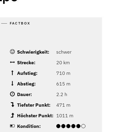
FACTBOX
Schwierigkeit:
schwer
Strecke:
20 km
Aufstieg:
710 m
Abstieg:
615 m
Dauer:
2.2 h
Tiefster Punkt:
471 m
Höchster Punkt:
1011 m
Kondition: