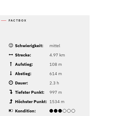
FACTBOX
Schwierigkeit:
mittel
Strecke:
4.97 km
Aufstieg:
108 m
Abstieg:
614 m
Dauer:
2.3 h
Tiefster Punkt:
997 m
Höchster Punkt:
1534 m
Kondition: