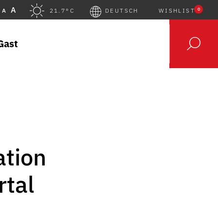
A
0
A
21.7°C
DEUTSCH
WISHLIST
Gast
ation
rtal