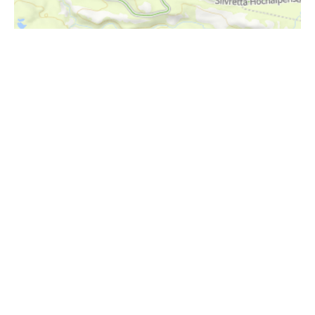
i
Höhenprofil
1150m
1100m