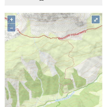
+
⤢
–