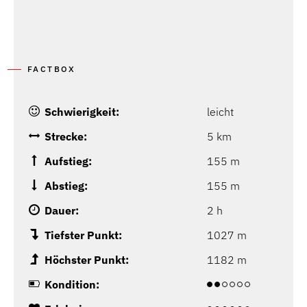
P
FACTBOX
Schwierigkeit:
leicht
Strecke:
5 km
Aufstieg:
155 m
Abstieg:
155 m
Dauer:
2 h
Tiefster Punkt:
1027 m
Höchster Punkt:
1182 m
Kondition: