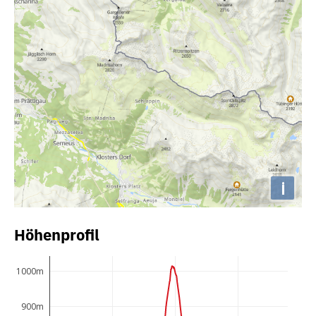
i
Höhenprofil
1000m
900m