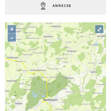
ANREISE
+
⤢
–