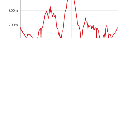
800m
700m
600m
500m
0km
20km
40km
60km
Mellau - Reuthe - Bersbuch - Andelsbuch - Egg -
Großdorf - Lingenau - Hittisau - Riefensberg -
Sulzberg - Doren - Krumbach - Langenegg - Lingeau -
Großdorf - Egg - Schwarzenberg - Bersbuch - Reuthe -
Mellau
>
688 Hm:
Dem Radweg folgen Richtung Bezau, dort