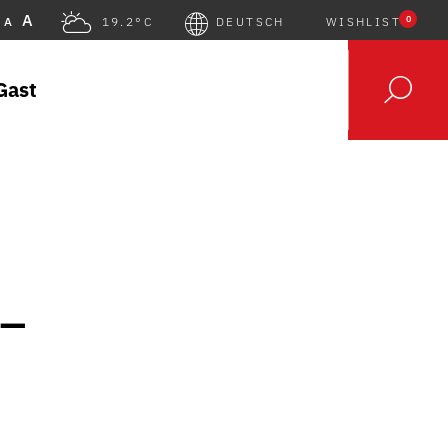
A
0
A
19.2°C
DEUTSCH
WISHLIST
Gast
 –