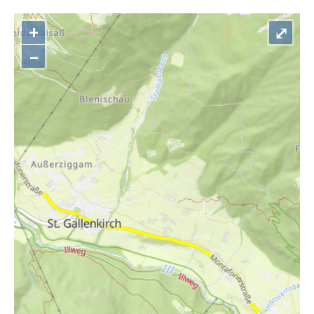
+
⤢
–