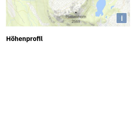
i
Höhenprofil
2400m
2200m
2000m
1800m
0km
2km
4km
6km
8km