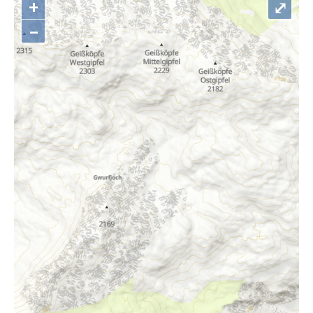
+
⤢
–