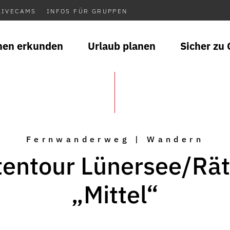
LIVECAMS
INFOS FÜR GRUPPEN
nen erkunden
Urlaub planen
Sicher zu 
Fernwanderweg | Wandern
tentour Lünersee/Rät
„Mittel“