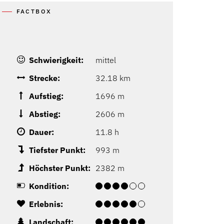
FACTBOX
Schwierigkeit:
mittel
Strecke:
32.18 km
Aufstieg:
1696 m
Abstieg:
2606 m
Dauer:
11.8 h
Tiefster Punkt:
993 m
Höchster Punkt:
2382 m
Kondition:
Erlebnis:
Landschaft: