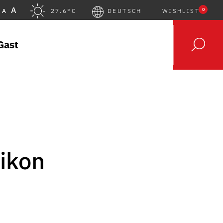
A
0
A
27.6°C
DEUTSCH
WISHLIST
Gast
ikon