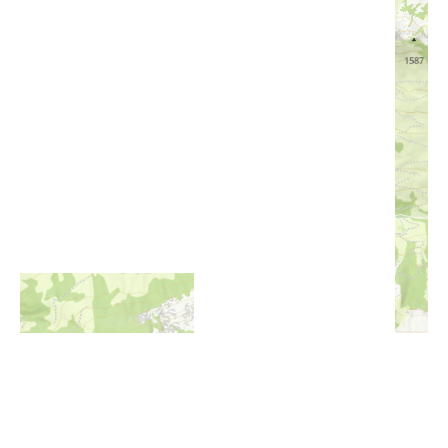
i
Höhenprofil