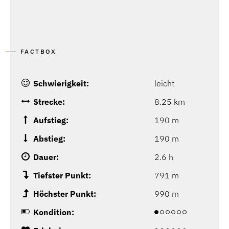
FACTBOX
Schwierigkeit:
leicht
Strecke:
8.25 km
Aufstieg:
190 m
Abstieg:
190 m
Dauer:
2.6 h
Tiefster Punkt:
791 m
Höchster Punkt:
990 m
Kondition: