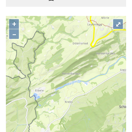
+
⤢
–