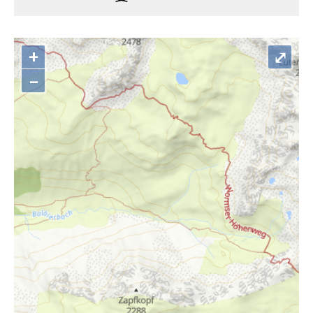
+
⤢
–