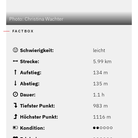
Photo: Christina Wachter
P
FACTBOX
Schwierigkeit:
leicht
Strecke:
5.99 km
Aufstieg:
134 m
Abstieg:
135 m
Dauer:
1.1 h
Tiefster Punkt:
983 m
Höchster Punkt:
1116 m
Kondition: