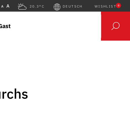
A
0
A
20.3°C
DEUTSCH
WISHLIST
Gast
urchs