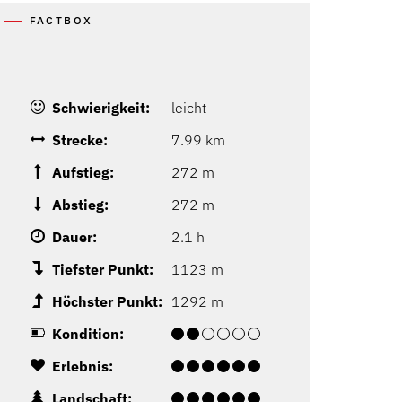
FACTBOX
Schwierigkeit:
leicht
Strecke:
7.99 km
Aufstieg:
272 m
Abstieg:
272 m
Dauer:
2.1 h
Tiefster Punkt:
1123 m
Höchster Punkt:
1292 m
Kondition:
Erlebnis:
Landschaft: