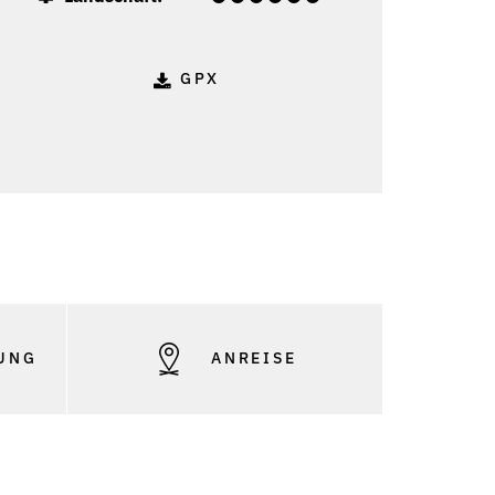
GPX
: Vorarlberg Tourismus - Kleinwalsertal Tourismus
UNG
ANREISE