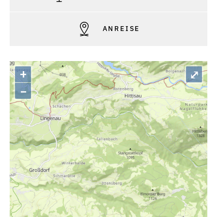
ANREISE
+
⤢
–