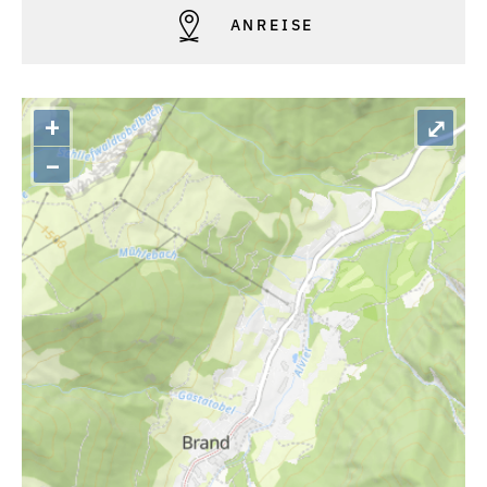
ANREISE
+
⤢
–