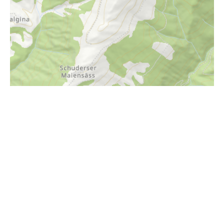
i
Höhenprofil
2400m