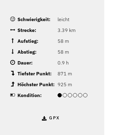
Schwierigkeit:
leicht
Strecke:
3.39 km
Aufstieg:
58 m
Abstieg:
58 m
Dauer:
0.9 h
Tiefster Punkt:
871 m
Höchster Punkt:
925 m
Kondition:
GPX