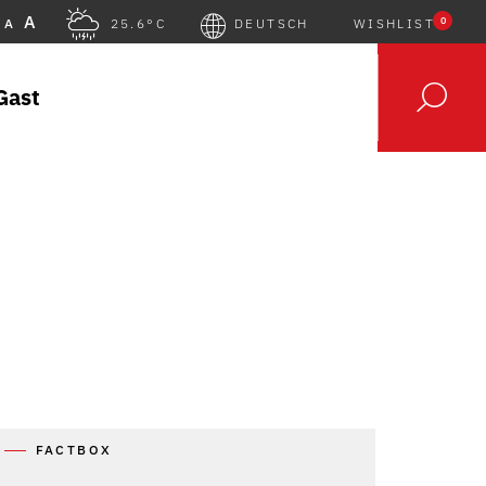
A
0
A
25.6°C
DEUTSCH
WISHLIST
Gast
FACTBOX