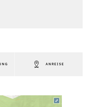
UNG
ANREISE
⤢