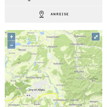
ANREISE
+
⤢
–