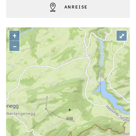
ANREISE
+
⤢
–