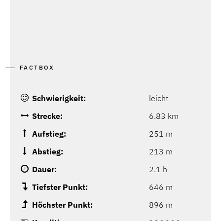
FACTBOX
Schwierigkeit:
leicht
Strecke:
6.83 km
Aufstieg:
251 m
Abstieg:
213 m
Dauer:
2.1 h
Tiefster Punkt:
646 m
Höchster Punkt:
896 m