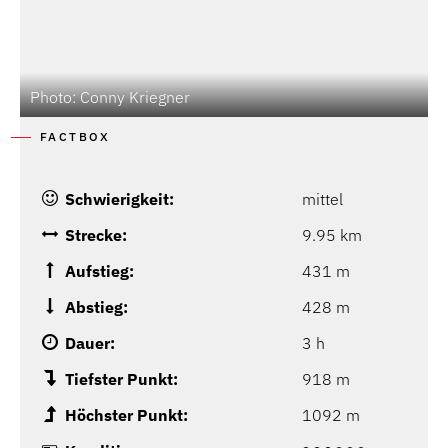
Photo: Conny Kriegner
FACTBOX
Schwierigkeit:
mittel
Strecke:
9.95 km
Aufstieg:
431 m
Abstieg:
428 m
Dauer:
3 h
Tiefster Punkt:
918 m
Höchster Punkt:
1092 m