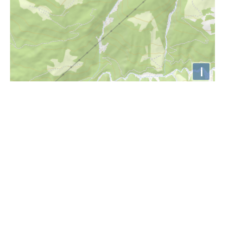
i
Höhenprofil
1050m
1000m