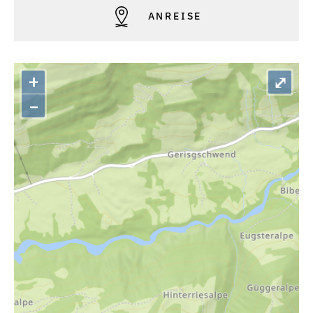
ANREISE
+
⤢
–