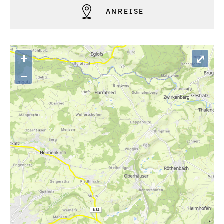
ANREISE
+
⤢
–