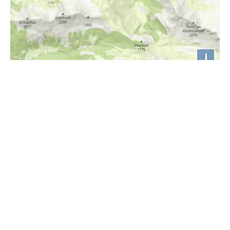
i
Höhenprofil
1100m
1000m
900m
800m
700m