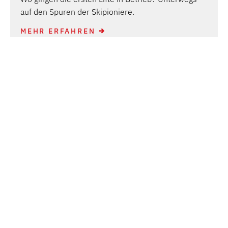
auf den Spuren der Skipioniere.
MEHR ERFAHREN
KONTAKT:
Vorarlberg Tourismus GmbH
CAMPUS V | Hintere Achmühlerstraße 1c
6850 Dornbirn | Österreich
info@vorarlberg.travel
ÜBER UNS