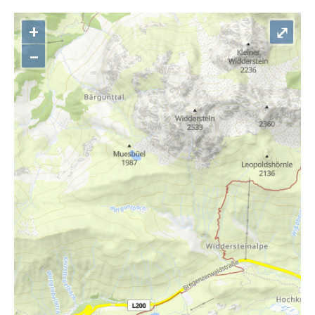
+
⤢
–