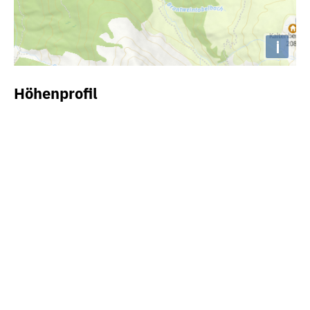
i
Höhenprofil
1540m
1520m
1500m
1480m
1460m
1440m