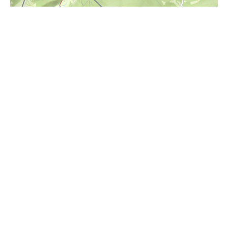
i
Höhenprofil
900m
850m