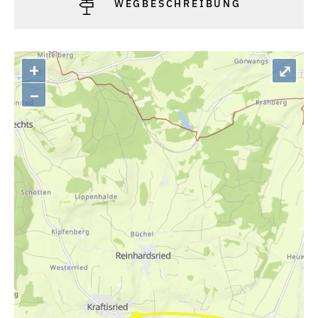
WEGBESCHREIBUNG
+
⤢
–