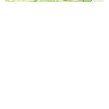
i
Höhenprofil
1000m
900m