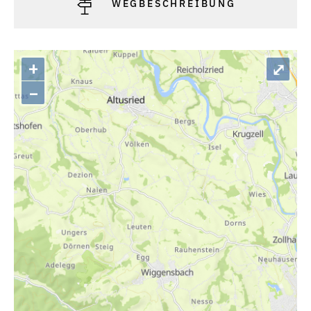
WEGBESCHREIBUNG
+
⤢
–