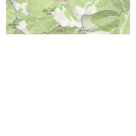
i
Höhenprofil
820m