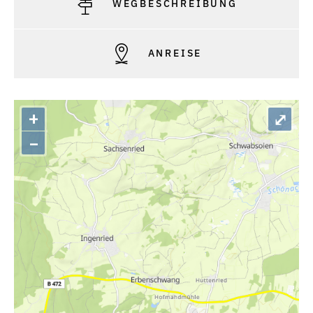
WEGBESCHREIBUNG
ANREISE
+
⤢
–