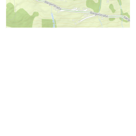
i
Höhenprofil
1860m
1840m
1820m